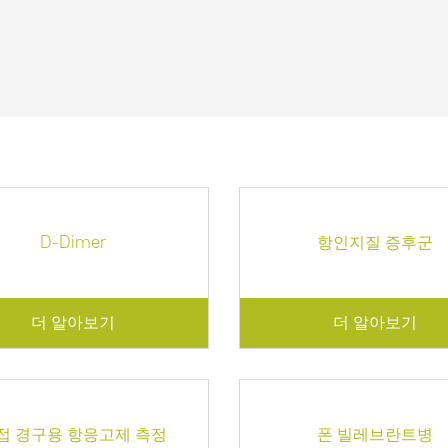
D-Dimer
항인지질 증후군
더 알아보기
더 알아보기
접 경구용 항응고제 측정
폰 빌레브란트병