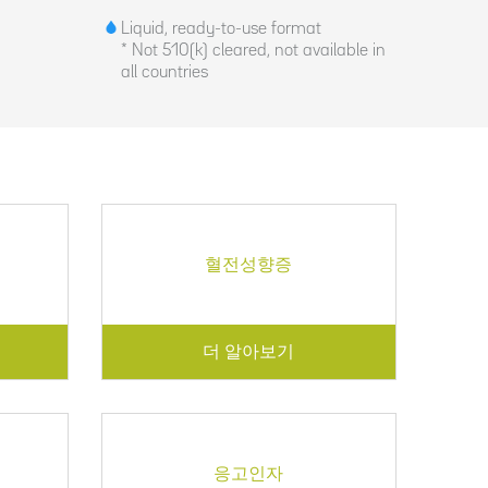
Liquid, ready-to-use format
* Not 510(k) cleared, not available in
all countries
혈전성향증
더 알아보기
응고인자