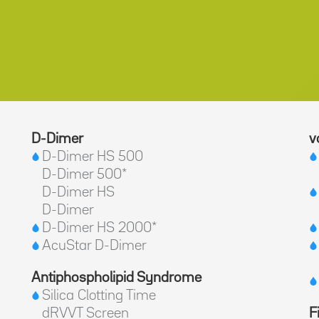
D-Dimer
v
D-Dimer HS 500
D-Dimer 500*
D-Dimer HS
D-Dimer
D-Dimer HS 2000*
AcuStar D-Dimer
Antiphospholipid Syndrome
Silica Clotting Time
dRVVT Screen
F