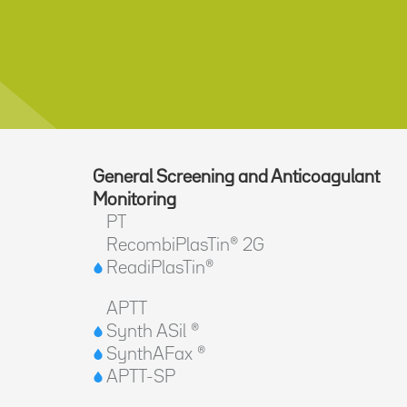
General Screening and Anticoagulant
Monitoring
PT
RecombiPlasTin® 2G
ReadiPlasTin®
APTT
Synth ASil ®
SynthAFax ®
APTT-SP