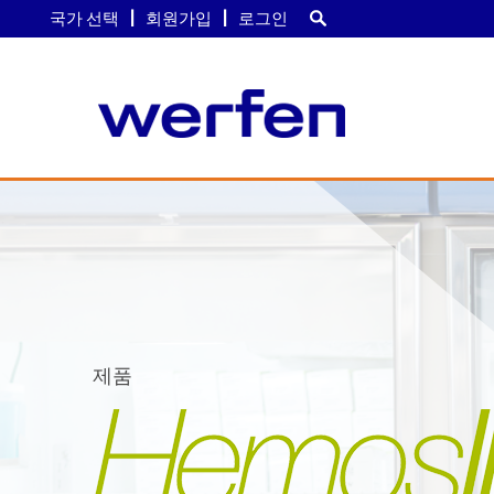
국가 선택
회원가입
로그인
주
요
콘
텐
츠
로
건
너
뛰
제품
기