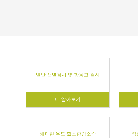
일반 선별검사 및 항응고 검사
더 알아보기
헤파린 유도 혈소판감소증
직