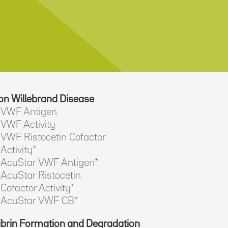
on Willebrand Disease
VWF Antigen
VWF Activity
VWF Ristocetin Cofactor
Activity*
AcuStar VWF Antigen*
AcuStar Ristocetin
Cofactor Activity*
AcuStar VWF CB*
ibrin Formation and Degradation