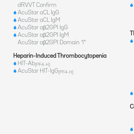
dRVVT Confirm
AcuStar aCL IgG
AcuStar aCL IgM
AcuStar aβ2GPI IgG
T
AcuStar aβ2GPI IgM
AcuStar aβ2GPI Domain 1*
Heparin-Induced Thrombocytopenia
HIT-Ab
(PF4-H)
AcuStar HIT-IgG
(PF4-H)
C