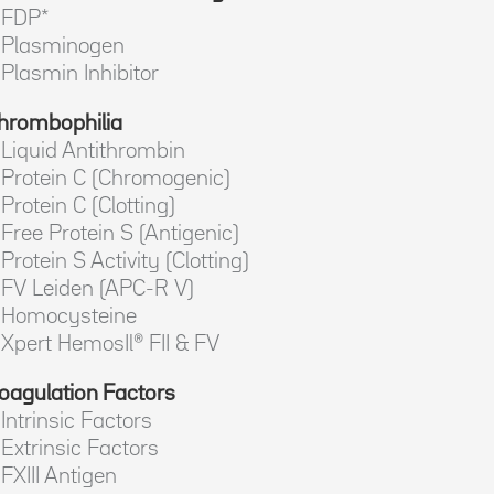
FDP*
Plasminogen
Plasmin Inhibitor
hrombophilia
Liquid Antithrombin
Protein C (Chromogenic)
Protein C (Clotting)
Free Protein S (Antigenic)
Protein S Activity (Clotting)
FV Leiden (APC-R V)
Homocysteine
Xpert HemosIl® FII & FV
oagulation Factors
Intrinsic Factors
Extrinsic Factors
FXIII Antigen