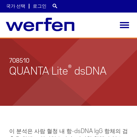
국가 선택
로그인
Toggl
navig
주
요
콘
텐
708510
츠
®
QUANTA Lite
dsDNA
로
건
너
뛰
기
이 분석은 사람 혈청 내 항-dsDNA IgG 항체의 검