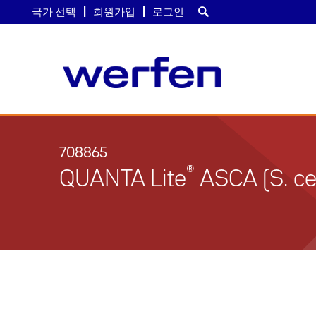
국가 선택
회원가입
로그인
주
요
콘
708865
텐
®
QUANTA Lite
ASCA (S. cer
츠
로
건
너
뛰
기