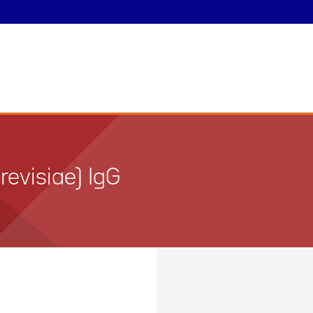
evisiae) IgG