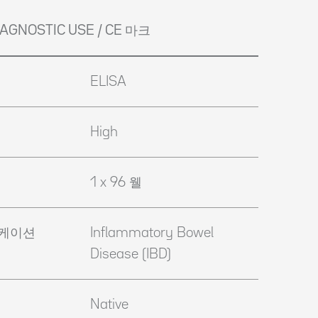
DIAGNOSTIC USE / CE 마크
ELISA
High
1 x 96 웰
리케이션
Inflammatory Bowel
Disease (IBD)
Native