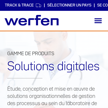
TRACK & TRACE
SÉLECTIONNER UN PAYS
SE C
Toggl
navig
Aller
au
contenu
principal
GAMME DE PRODUITS
Solutions digitales
Étude, conception et mise en œuvre de
solutions organisationnelles de gestion
des processus au sein du laboratoire de