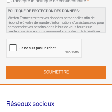
J'accepte la politique de confidentialité
POLITIQUE DE PROTECTION DES DONNÉES:
Werfen France traitera vos données personnelles afin de
répondre à votre demande d’information, d’assistance ou pour
comprendre vos besoins dans le but de vous fournir un
meilleur service, en nous appuyant sur notre intérêt légitime
pour réaliser ce traitement de données. Vous pouvez retrouver
plus d’informations concernant nos pratiques de protection
des données et comment exercer vos droits dans notre
Politique de confidentialité
. Vous pouvez également nous
contacter par email à l’adresse suivante :
dpo-fr@werfen.com
Réseaux sociaux