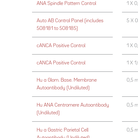
ANA Spindle Pattern Control
1 X 0
Auto AB Control Panel (includes
5 X 0
508181 to 508185)
cANCA Positive Control
1 X 0
cANCA Positive Control
1 X 1
Hu a Glom. Base. Membrane
0,5 m
Autoantibody (Undiluted)
Hu ANA Centromere Autoantibody
0,5 m
(Undiluted)
Hu a Gastric Parietal Cell
0,5 m
Autoantibody (Undiluted)