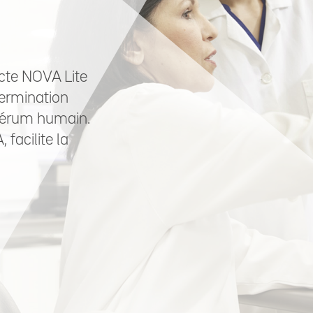
cte NOVA Lite
termination
 sérum humain.
facilite la