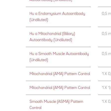
Hu a Endomysium Autoantibody
0,5 m
(Undiluted)
Hu a Mitochondrial (Biliary)
0,5 m
Autoantibody (Undiluted)
Hu a Smooth Muscle Autoantibody
0,5 m
(Undiluted)
Mitochondrial (AMA) Pattern Control
1 X 0
Mitochondrial (AMA) Pattern Control
1 X 1
Smooth Muscle (ASMA) Pattern
1 X 0
Control