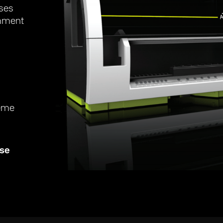
yses
amment
tème
ase