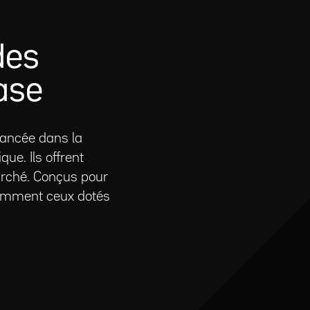
des
ase
vancée dans la
ue. Ils offrent
marché. Conçus pour
tamment ceux dotés