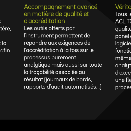
Accompagnement avancé
Vérit
en matière de qualité et
Tous l
d'accréditation
s
ACL T
Les outils offerts par
tère,
qualit
l'instrument permettent de
s
panel 
répondre aux exigences de
 la
logici
l'accréditation à la fois sur le
 afin
foncti
processus purement
mêmes
analytique mais aussi sur toute
analy
la traçabilité associée au
d'exce
résultat (journaux de bords,
une fle
rapports d'audit automatisés...).
proces