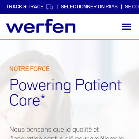
TRACK & TRACE
SÉLECTIONNER UN PAYS
SE C
Toggl
navig
Aller
au
contenu
principal
NOTRE FORCE
Powering Patient
Care*
Nous pensons que la qualité et