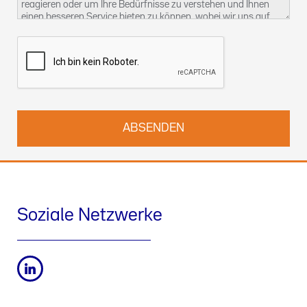
reagieren oder um Ihre Bedürfnisse zu verstehen und Ihnen
einen besseren Service bieten zu können, wobei wir uns auf
unser berechtigtes Interesse berufen. Weitere Informationen
über unsere Datenschutzpraktiken und wie Sie Ihre Rechte
ausüben können, finden Sie in unserer
Datenschutzerklärung
.
Sie können uns auch unter
kontact-dsb@althammer-kill.de
.
kontaktieren.
Soziale Netzwerke