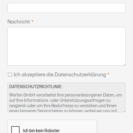
Nachricht
Ich akzeptiere die Datenschutzerklärung
DATENSCHUTZRICHTLINIE:
Werfen GmbH verarbeitet Ihre personenbezogenen Daten, um
auf Ihre Informations- oder Unterstützungsanfragen zu
reagieren oder um Ihre Bedürfnisse zu verstehen und Ihnen
einen besseren Service bieten zu können, wobei wir uns auf
unser berechtigtes Interesse berufen. Weitere Informationen
über unsere Datenschutzpraktiken und wie Sie Ihre Rechte
ausüben können, finden Sie in unserer
Datenschutzerklärung
.
Sie können uns auch unter
kontact-dsb@althammer-kill.de
.