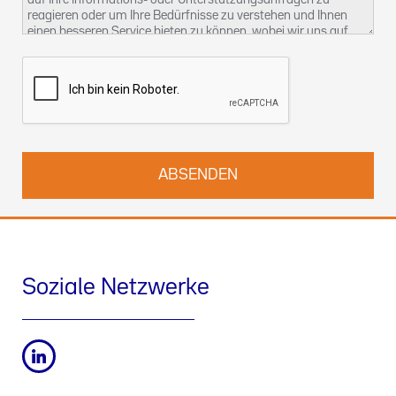
reagieren oder um Ihre Bedürfnisse zu verstehen und Ihnen
einen besseren Service bieten zu können, wobei wir uns auf
unser berechtigtes Interesse berufen. Weitere Informationen
über unsere Datenschutzpraktiken und wie Sie Ihre Rechte
ausüben können, finden Sie in unserer
Datenschutzerklärung
.
Sie können uns auch unter
kontact-dsb@althammer-kill.de
.
kontaktieren.
Soziale Netzwerke