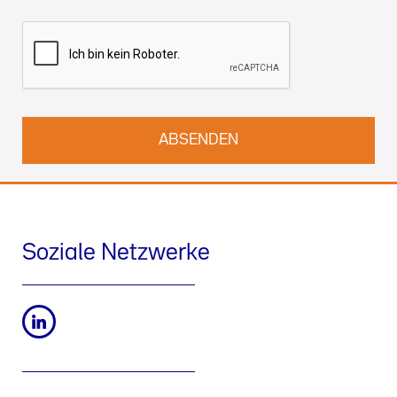
unser berechtigtes Interesse berufen. Weitere Informationen
über unsere Datenschutzpraktiken und wie Sie Ihre Rechte
ausüben können, finden Sie in unserer
Datenschutzerklärung
.
Sie können uns auch unter
kontact-dsb@althammer-kill.de
.
kontaktieren.
Soziale Netzwerke