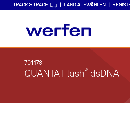
TRACK & TRACE
LAND AUSWÄHLEN
REGIST
Direkt
zum
Inhalt
701178
®
QUANTA Flash
dsDNA