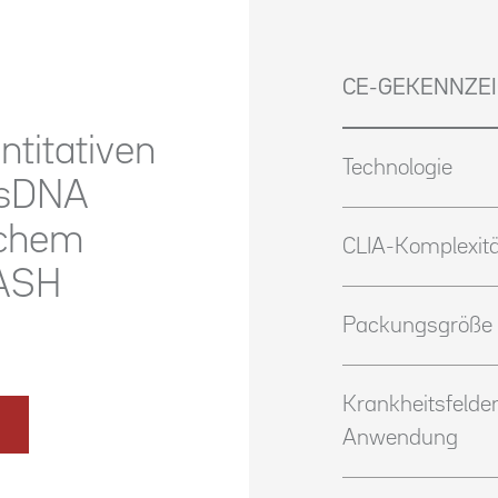
CE-GEKENNZE
ntitativen
Technologie
dsDNA
ichem
CLIA-Komplexitä
LASH
Packungsgröße
Krankheitsfelder
Anwendung