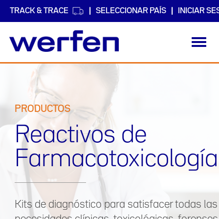
TRACK & TRACE
SELECCIONAR PAÍS
INICIAR SE
Toggl
navig
Pasar
al
contenido
principal
PRODUCTOS
Reactivos de
Farmacotoxicología
Kits de diagnóstico para satisfacer todas las