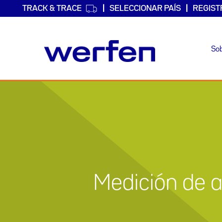
TRACK & TRACE
SELECCIONAR PAÍS
REGIST
So
Pasar
al
contenido
principal
Medición de a