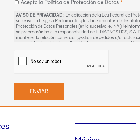
Acepto la Política de Protección de Datos
AVISO DE PRIVACIDAD
: En aplicación de la Ley Federal de Pro
sucesivo, la Ley), su Reglamento y los Lineamientos del Institut
Protección de Datos Personales (en lo sucesivo, el INAI), le inf
se procesarán bajo la responsabilidad de IL DIAGNOSTICS, S.A. D
mantener la relación comercial (gestión de pedidos y/o facturaci
comerciales, incluidos la realización de encuestas, prospección, 
gestión de las visitas comerciales), así como proporcionarle por
productos y/o servicios que puedan ser de su interés.
Responsable del tratamiento
:
Corporativo Antara 1 – Piso 11
Blvd. Miguel de Cervantes Saavedra 250, Granada
11520, alcaldía Miguel Hidalgo, Ciudad de México, México.
Los datos personales que solicitamos de usted, son los siguiente
Nombre, Apellidos, Teléfono, Correo electrónico, Compañía y Paí
Lo datos personales proporcionados a “Werfen México” son neces
ces
comerciales, mismos que serán tratados para las siguientes fina
i. Auditorías internas y externas;