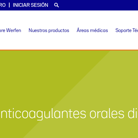
RO
INICIAR SESIÓN
bre Werfen
Nuestros productos
Áreas médicas
Soporte Té
nticoagulantes orales d