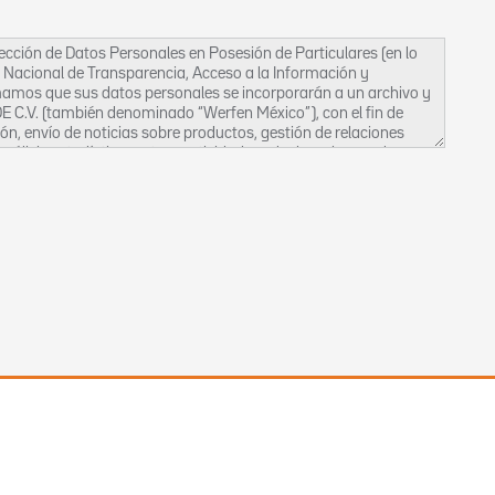
tección de Datos Personales en Posesión de Particulares (en lo
o Nacional de Transparencia, Acceso a la Información y
ormamos que sus datos personales se incorporarán a un archivo y
E C.V. (también denominado “Werfen México”), con el fin de
ón, envío de noticias sobre productos, gestión de relaciones
análisis estadístico y otras actividades relacionadas con la
 cualquier medio (electrónico o no) información sobre nuestros
s:
s.
arios para el correcto establecimiento de relaciones
lidades: