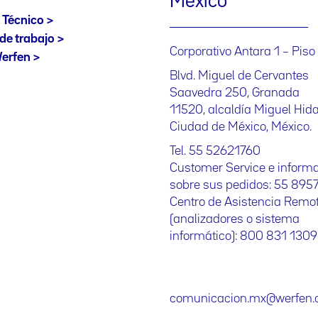
México
ii. Formación de expedientes para licitaciones;
 Técnico
iii. Envío de información de productos y servicios proporcionad
de trabajo
Corporativo Antara 1 – Piso
erfen
iv. Para la conclusión del procedimiento de registro y actualiza
Blvd. Miguel de Cervantes
v. Cualquier tipo de relación contractual con “Werfen México”.
Saavedra 250, Granada
De manera secundaria, sus datos personales serán tratados para 
11520, alcaldía Miguel Hida
vi. Estadísticas;
Ciudad de México, México.
vi. Mercadotécnicas, publicitarias y/o de prospección comercial;
Tel. 55 52621760
Si usted no desea que sus datos sean utilizados para las finali
Customer Service e inform
manera expresa utilizando cualquiera de los medios establecidos
sobre sus pedidos: 55 895
Asimismo, hacemos de su conocimiento que sus Datos Personales
Centro de Asistencia Remo
grupos comerciales distintos a “Werfen México”, nacionales o extr
cuales ha proporcionado sus Datos Personales, sin embargo di
(analizadores o sistema
correspondan a “Werfen México” respecto del buen manejo de los
informático): 800 831 1309
compartida con las empresas que en su momento le sea notifica
conocimiento de “Werfen México” si acepta o no la transferencia
medios establecidos en el presente Aviso de Privacidad.
Derechos: En cualquier momento tiene derecho a conocer qué dat
comunicacion.mx@werfen
condiciones del uso que les damos (Acceso). Además, es su derec
que esté desactualizada, sea inexacta o incompleta (Rectificaci