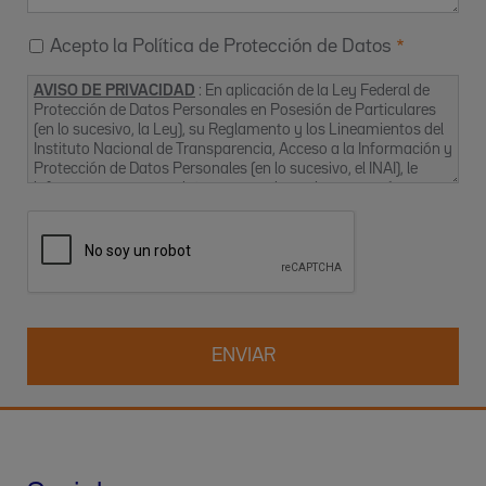
Acepto la Política de Protección de Datos
AVISO DE PRIVACIDAD
: En aplicación de la Ley Federal de
Protección de Datos Personales en Posesión de Particulares
(en lo sucesivo, la Ley), su Reglamento y los Lineamientos del
Instituto Nacional de Transparencia, Acceso a la Información y
Protección de Datos Personales (en lo sucesivo, el INAI), le
informamos que sus datos personales se incorporarán a un
archivo y se procesarán bajo la responsabilidad de IL
DIAGNOSTICS, S.A. DE C.V. (también denominado “Werfen
México”), con el fin de mantener la relación comercial (gestión
de pedidos y/o facturación, envío de noticias sobre productos,
gestión de relaciones comerciales, incluidos la realización de
encuestas, prospección, análisis estadístico y otras
actividades relacionadas con la gestión de las visitas
comerciales), así como proporcionarle por cualquier medio
(electrónico o no) información sobre nuestros productos y/o
servicios que puedan ser de su interés.
Responsable del tratamiento
:
Corporativo Antara 1 – Piso 11
Blvd. Miguel de Cervantes Saavedra 250, Granada