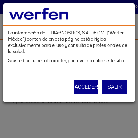
TRACK & TRACE
SELECCIONAR PAÍS
INICIAR SE
Toggl
navig
La información de IL DIAGNOSTICS, S.A. DE C.V. (“Werfen
México”) contenida en esta página está dirigida
Pasar
exclusivamente para el uso y consulta de profesionales de
al
la salud.
contenido
PRODUCTOS
Si usted no tiene tal carácter, por favor no utilice este sitio.
principal
ACCEDER
SALIR
Experiencia y solidez en tu laboratorio