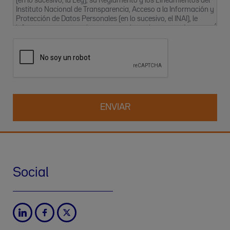
(en lo sucesivo, la Ley), su Reglamento y los Lineamientos del
Instituto Nacional de Transparencia, Acceso a la Información y
Protección de Datos Personales (en lo sucesivo, el INAI), le
informamos que sus datos personales se incorporarán a un
archivo y se procesarán bajo la responsabilidad de IL
DIAGNOSTICS, S.A. DE C.V. (también denominado “Werfen
México”), con el fin de mantener la relación comercial (gestión
de pedidos y/o facturación, envío de noticias sobre productos,
gestión de relaciones comerciales, incluidos la realización de
encuestas, prospección, análisis estadístico y otras
actividades relacionadas con la gestión de las visitas
comerciales), así como proporcionarle por cualquier medio
(electrónico o no) información sobre nuestros productos y/o
servicios que puedan ser de su interés.
Responsable del tratamiento
:
Corporativo Antara 1 – Piso 11
Blvd. Miguel de Cervantes Saavedra 250, Granada
Social
11520, alcaldía Miguel Hidalgo, Ciudad de México, México.
Los datos personales que solicitamos de usted, son los
siguientes: