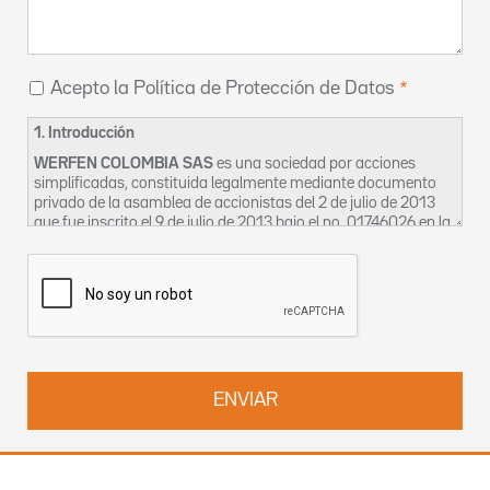
Acepto la Política de Protección de Datos
1. Introducción
WERFEN COLOMBIA SAS
es una sociedad por acciones
simplificadas, constituida legalmente mediante documento
privado de la asamblea de accionistas del 2 de julio de 2013
que fue inscrito el 9 de julio de 2013 bajo el no. 01746026 en la
Cámara de Comercio de Bogotá, cuyo domicilio social es en la
CL 116 7 15 OF 1002-2 en Bogotá. La sociedad se identifica
tributariamente bajo el NIT 900633240-2 y para los efectos
de esta política se denominará en adelante como “La
Empresa”.
La Empresa, en aras a garantizar el derecho constitucional de
habeas data, así como la privacidad, la intimidad y el buen
nombre de sus clientes, proveedores, trabajadores,
contratistas, bien sean estos activos o inactivos, ocasionales
o permanentes ha creado el siguiente Manual, en el cual
constan las políticas de uso de manejo de la información que
La Empresa posee en sus bases de datos, a efectos de
permitir el adecuado ejercicio y protección de los derechos del