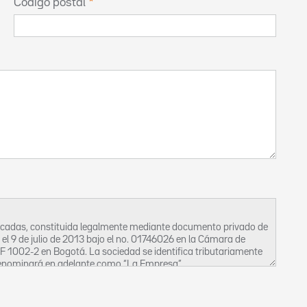
Código postal
ficadas, constituida legalmente mediante documento privado de
o el 9 de julio de 2013 bajo el no. 01746026 en la Cámara de
OF 1002-2 en Bogotá. La sociedad se identifica tributariamente
 denominará en adelante como “La Empresa”.
beas data, así como la privacidad, la intimidad y el buen
, bien sean estos activos o inactivos, ocasionales o permanentes