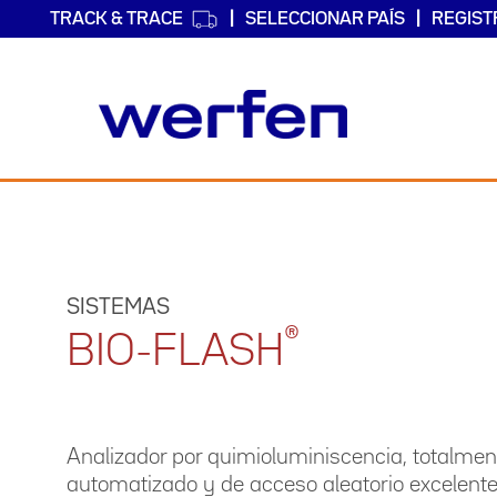
TRACK & TRACE
SELECCIONAR PAÍS
REGIST
Pasar
al
contenido
principal
SISTEMAS
®
BIO-FLASH
Analizador por quimioluminiscencia, totalmen
automatizado y de acceso aleatorio excelent