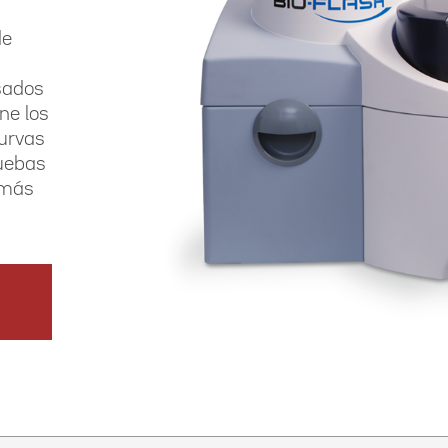
de
sados
ne los
urvas
ruebas
 más