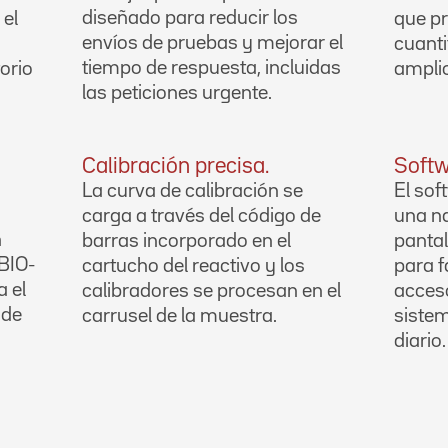
diseñado para reducir los
 el
que p
envíos de pruebas y mejorar el
cuanti
tiempo de respuesta, incluidas
orio
amplio
las peticiones urgente.
Calibración precisa.
Softw
La curva de calibración se
El so
carga a través del código de
una na
n
barras incorporado en el
pantal
 BIO-
cartucho del reactivo y los
para f
 el
calibradores se procesan en el
acceso
 de
carrusel de la muestra.
sistem
diario.