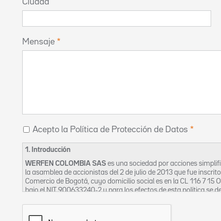
Ciudad
Mensaje
Acepto la Política de Protección de Datos
1. Introducción
WERFEN COLOMBIA SAS
es una sociedad por acciones simpli
la asamblea de accionistas del 2 de julio de 2013 que fue inscrit
Comercio de Bogotá, cuyo domicilio social es en la CL 116 7 15 
bajo el NIT 900633240-2 y para los efectos de esta política se
La Empresa, en aras a garantizar el derecho constitucional de ha
nombre de sus clientes, proveedores, trabajadores, contratistas