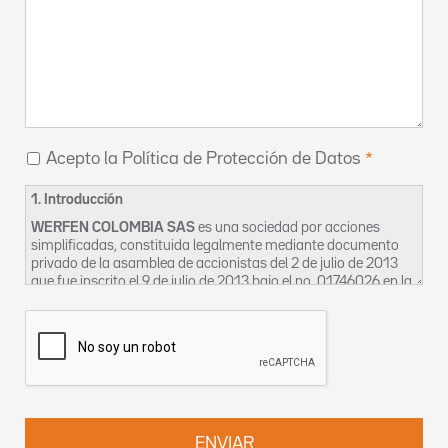
Acepto la Política de Protección de Datos
1. Introducción
WERFEN COLOMBIA SAS
es una sociedad por acciones
simplificadas, constituida legalmente mediante documento
privado de la asamblea de accionistas del 2 de julio de 2013
que fue inscrito el 9 de julio de 2013 bajo el no. 01746026 en la
Cámara de Comercio de Bogotá, cuyo domicilio social es en la
CL 116 7 15 OF 1002-2 en Bogotá. La sociedad se identifica
tributariamente bajo el NIT 900633240-2 y para los efectos
de esta política se denominará en adelante como “La
Empresa”.
La Empresa, en aras a garantizar el derecho constitucional de
habeas data, así como la privacidad, la intimidad y el buen
nombre de sus clientes, proveedores, trabajadores,