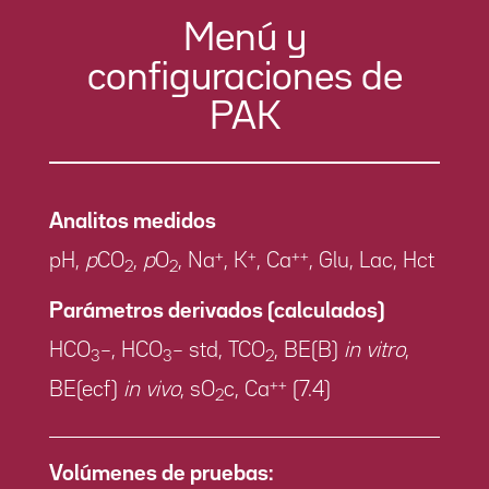
Menú y
configuraciones de
PAK
Analitos medidos
+
+
++
pH,
p
CO
,
p
O
, Na
, K
, Ca
, Glu, Lac, Hct
2
2
Parámetros derivados (calculados)
HCO
–, HCO
– std, TCO
, BE(B)
in vitro
,
3
3
2
++
BE(ecf)
in vivo
, sO
c, Ca
(7.4)
2
Volúmenes de pruebas: