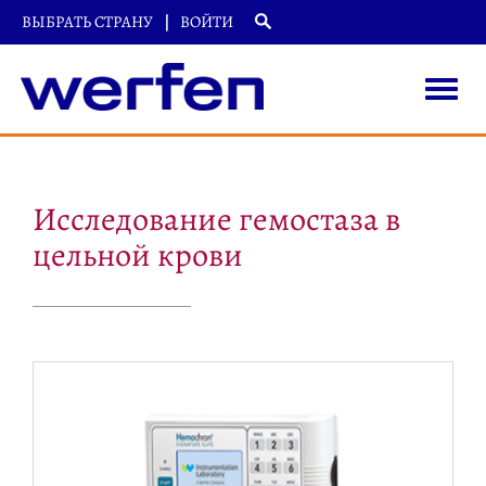
ВЫБРАТЬ СТРАНУ
ВОЙТИ
Toggle
naviga
Перейти
к
основному
Исследование гемостаза в
содержанию
цельной крови