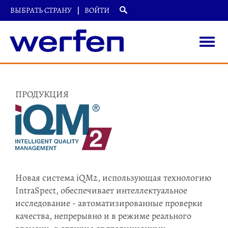
ВЫБРАТЬ СТРАНУ
ВОЙТИ
Toggle
naviga
Перейти
к
основному
ПРОДУКЦИЯ
содержанию
Новая система iQM2, использующая технологию
IntraSpect, обеспечивает интеллектуальное
исследование - автоматизированные проверки
качества, непрерывно и в режиме реального