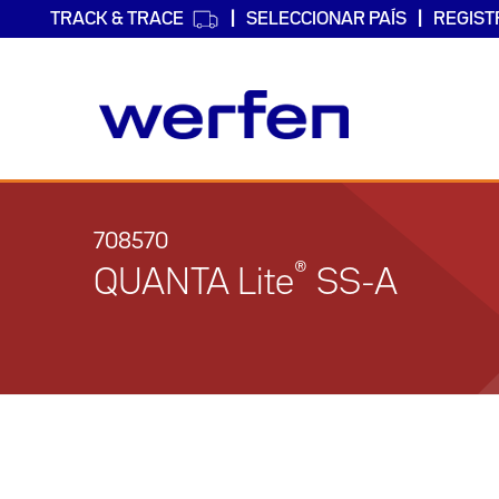
TRACK & TRACE
SELECCIONAR PAÍS
REGIST
Pasar
al
contenido
708570
principal
®
QUANTA Lite
SS-A