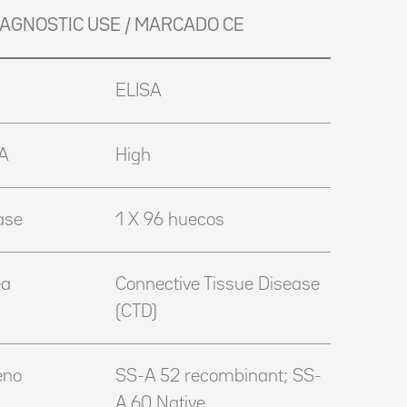
DIAGNOSTIC USE / MARCADO CE
ELISA
IA
High
ase
1 X 96 huecos
ea
Connective Tissue Disease
(CTD)
eno
SS-A 52 recombinant; SS-
A 60 Native