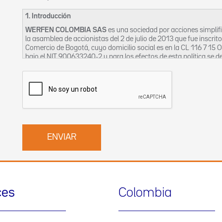
1. Introducción
WERFEN COLOMBIA SAS
es una sociedad por acciones simpli
la asamblea de accionistas del 2 de julio de 2013 que fue inscrit
Comercio de Bogotá, cuyo domicilio social es en la CL 116 7 15 
bajo el NIT 900633240-2 y para los efectos de esta política se
La Empresa, en aras a garantizar el derecho constitucional de ha
nombre de sus clientes, proveedores, trabajadores, contratistas
ha creado el siguiente Manual, en el cual constan las políticas
bases de datos, a efectos de permitir el adecuado ejercicio y pro
cualquier tiempo pueda solicitar la corrección, aclaración, modi
Fecha de publicación: octubre de 2016
Fecha de última actualización: junio de 2019
2. Principios Específicos
El presente Manual de Políticas de Tratamiento de la Información
Principio de veracidad o calidad. La información contenida en
ces
Colombia
actualizada, comprobable y comprensible. Se prohíbe el regis
que induzcan a error.
Principio de finalidad. El tratamiento debe obedecer a una fina