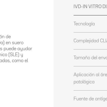
IVD-IN VITRO 
Tecnología
ión de
Complejidad CL
Da) en suero
os puede ayudar
mico (SLE) y
Tamaño del env
nadas, como el
Aplicación al ár
patológica
Fuente de antíg