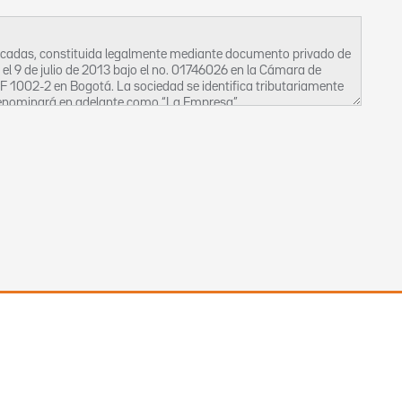
ficadas, constituida legalmente mediante documento privado de
o el 9 de julio de 2013 bajo el no. 01746026 en la Cámara de
OF 1002-2 en Bogotá. La sociedad se identifica tributariamente
 denominará en adelante como “La Empresa”.
beas data, así como la privacidad, la intimidad y el buen
, bien sean estos activos o inactivos, ocasionales o permanentes
 de uso de manejo de la información que La Empresa posee en sus
tección de los derechos del Titular de la Información, para que en
ficación y/o supresión de la misma.
 que La Empresa posee, se regirá por los siguientes principios:
 las bases de datos debe ser veraz, completa, exacta,
tro y divulgación de datos parciales, incompletos, fraccionados o
lidad legítima de acuerdo con la constitución y la ley, la cual debe