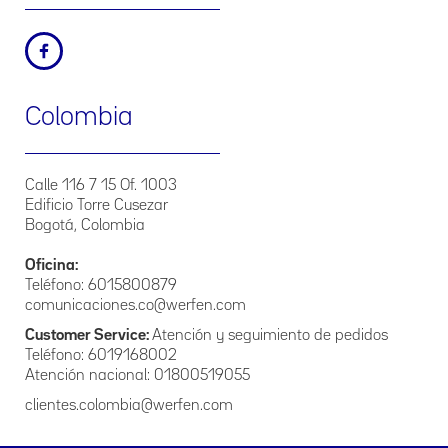
Fecha de publicación: octubre de 2016
Fecha de última actualización: junio de 2019
2. Principios Específicos
El presente Manual de Políticas de Tratamiento de la
Colombia
Información que La Empresa posee, se regirá por los
siguientes principios:
Principio de veracidad o calidad. La información contenida
Calle 116 7 15 Of. 1003
en las bases de datos debe ser veraz, completa, exacta,
Edificio Torre Cusezar
actualizada, comprobable y comprensible. Se prohíbe el
Bogotá, Colombia
registro y divulgación de datos parciales, incompletos,
fraccionados o que induzcan a error.
Oficina:
Principio de finalidad. El tratamiento debe obedecer a una
Teléfono: 6015800879
finalidad legítima de acuerdo con la constitución y la ley, la
comunicaciones.co@werfen.com
cual debe ser informada al titular.
Customer Service:
Atención y seguimiento de pedidos
Teléfono: 6019168002
Principio de legalidad: El Tratamiento a que se refiere la
presente política debe sujetarse a lo establecido en ella y en
Atención nacional: 01800519055
las demás disposiciones que la desarrollen.
clientes.colombia@werfen.com
Principio de temporalidad de la información. La
información del titular no podrá ser suministrada a