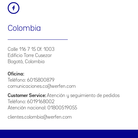
Fecha de última actualización: junio de 2019
2. Principios Específicos
El presente Manual de Políticas de Tratamiento de la
Colombia
Información que La Empresa posee, se regirá por los
siguientes principios:
Principio de veracidad o calidad. La información contenida
Calle 116 7 15 Of. 1003
en las bases de datos debe ser veraz, completa, exacta,
Edificio Torre Cusezar
actualizada, comprobable y comprensible. Se prohíbe el
Bogotá, Colombia
registro y divulgación de datos parciales, incompletos,
fraccionados o que induzcan a error.
Oficina:
Principio de finalidad. El tratamiento debe obedecer a una
Teléfono: 6015800879
finalidad legítima de acuerdo con la constitución y la ley, la
comunicaciones.co@werfen.com
cual debe ser informada al titular.
Customer Service:
Atención y seguimiento de pedidos
Teléfono: 6019168002
Principio de legalidad: El Tratamiento a que se refiere la
presente política debe sujetarse a lo establecido en ella y en
Atención nacional: 01800519055
las demás disposiciones que la desarrollen.
clientes.colombia@werfen.com
Principio de temporalidad de la información. La
información del titular no podrá ser suministrada a
usuarios o terceros cuando deje de servir para la finalidad