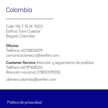
2. Principios Específicos
El presente Manual de Políticas de Tratamiento de la
Colombia
Información que La Empresa posee, se regirá por los
siguientes principios:
Principio de veracidad o calidad. La información contenida
Calle 116 7 15 Of. 1003
en las bases de datos debe ser veraz, completa, exacta,
Edificio Torre Cusezar
actualizada, comprobable y comprensible. Se prohíbe el
Bogotá, Colombia
registro y divulgación de datos parciales, incompletos,
fraccionados o que induzcan a error.
Oficina:
Principio de finalidad. El tratamiento debe obedecer a una
Teléfono: 6015800879
finalidad legítima de acuerdo con la constitución y la ley, la
comunicaciones.co@werfen.com
cual debe ser informada al titular.
Customer Service:
Atención y seguimiento de pedidos
Teléfono: 6019168002
Principio de legalidad: El Tratamiento a que se refiere la
presente política debe sujetarse a lo establecido en ella y en
Atención nacional: 01800519055
las demás disposiciones que la desarrollen.
clientes.colombia@werfen.com
Principio de temporalidad de la información. La
información del titular no podrá ser suministrada a
usuarios o terceros cuando deje de servir para la finalidad
del banco de datos.
Política de privacidad
Principio de veracidad o calidad. La información sujeta a