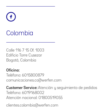
Fecha de publicación: octubre de 2016
Fecha de última actualización: junio de 2019
2. Principios Específicos
El presente Manual de Políticas de Tratamiento de la
Colombia
Información que La Empresa posee, se regirá por los
siguientes principios:
Principio de veracidad o calidad. La información contenida
Calle 116 7 15 Of. 1003
en las bases de datos debe ser veraz, completa, exacta,
Edificio Torre Cusezar
actualizada, comprobable y comprensible. Se prohíbe el
Bogotá, Colombia
registro y divulgación de datos parciales, incompletos,
fraccionados o que induzcan a error.
Oficina:
Principio de finalidad. El tratamiento debe obedecer a una
Teléfono: 6015800879
finalidad legítima de acuerdo con la constitución y la ley, la
comunicaciones.co@werfen.com
cual debe ser informada al titular.
Customer Service:
Atención y seguimiento de pedidos
Teléfono: 6019168002
Principio de legalidad: El Tratamiento a que se refiere la
presente política debe sujetarse a lo establecido en ella y en
Atención nacional: 01800519055
las demás disposiciones que la desarrollen.
clientes.colombia@werfen.com
Principio de temporalidad de la información. La