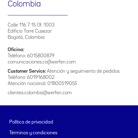
El presente Manual de Políticas de Tratamiento de la
Colombia
Información que La Empresa posee, se regirá por los
siguientes principios:
Principio de veracidad o calidad. La información contenida
Calle 116 7 15 Of. 1003
en las bases de datos debe ser veraz, completa, exacta,
Edificio Torre Cusezar
actualizada, comprobable y comprensible. Se prohíbe el
Bogotá, Colombia
registro y divulgación de datos parciales, incompletos,
fraccionados o que induzcan a error.
Oficina:
Principio de finalidad. El tratamiento debe obedecer a una
Teléfono: 6015800879
finalidad legítima de acuerdo con la constitución y la ley, la
comunicaciones.co@werfen.com
cual debe ser informada al titular.
Customer Service:
Atención y seguimiento de pedidos
Teléfono: 6019168002
Principio de legalidad: El Tratamiento a que se refiere la
presente política debe sujetarse a lo establecido en ella y en
Atención nacional: 01800519055
las demás disposiciones que la desarrollen.
clientes.colombia@werfen.com
Principio de temporalidad de la información. La
información del titular no podrá ser suministrada a
usuarios o terceros cuando deje de servir para la finalidad
del banco de datos.
Política de privacidad
Principio de veracidad o calidad. La información sujeta a
Términos y condiciones
Tratamiento debe ser veraz, completa, exacta, actualizada,