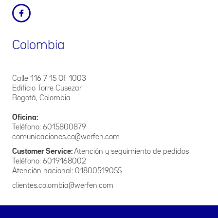
Fecha de última actualización: junio de 2019
2. Principios Específicos
El presente Manual de Políticas de Tratamiento de la
Colombia
Información que La Empresa posee, se regirá por los
siguientes principios:
Principio de veracidad o calidad. La información contenida
Calle 116 7 15 Of. 1003
en las bases de datos debe ser veraz, completa, exacta,
Edificio Torre Cusezar
actualizada, comprobable y comprensible. Se prohíbe el
Bogotá, Colombia
registro y divulgación de datos parciales, incompletos,
fraccionados o que induzcan a error.
Oficina:
Principio de finalidad. El tratamiento debe obedecer a una
Teléfono: 6015800879
finalidad legítima de acuerdo con la constitución y la ley, la
comunicaciones.co@werfen.com
cual debe ser informada al titular.
Customer Service:
Atención y seguimiento de pedidos
Teléfono: 6019168002
Principio de legalidad: El Tratamiento a que se refiere la
presente política debe sujetarse a lo establecido en ella y en
Atención nacional: 01800519055
las demás disposiciones que la desarrollen.
clientes.colombia@werfen.com
Principio de temporalidad de la información. La
información del titular no podrá ser suministrada a
usuarios o terceros cuando deje de servir para la finalidad