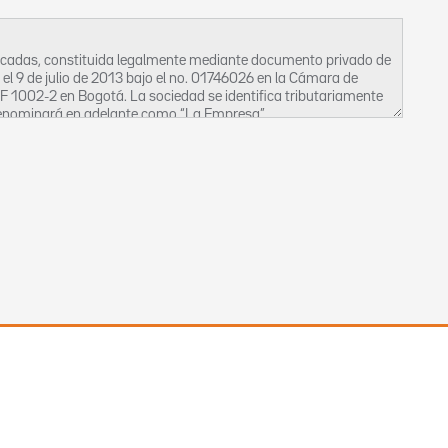
ficadas, constituida legalmente mediante documento privado de
o el 9 de julio de 2013 bajo el no. 01746026 en la Cámara de
OF 1002-2 en Bogotá. La sociedad se identifica tributariamente
 denominará en adelante como “La Empresa”.
beas data, así como la privacidad, la intimidad y el buen
, bien sean estos activos o inactivos, ocasionales o permanentes
 de uso de manejo de la información que La Empresa posee en sus
tección de los derechos del Titular de la Información, para que en
ficación y/o supresión de la misma.
 que La Empresa posee, se regirá por los siguientes principios:
 las bases de datos debe ser veraz, completa, exacta,
tro y divulgación de datos parciales, incompletos, fraccionados o
lidad legítima de acuerdo con la constitución y la ley, la cual debe