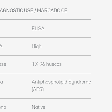
DIAGNOSTIC USE / MARCADO CE
ELISA
IA
High
ase
1 X 96 huecos
ea
Antiphospholipid Syndrome
(APS)
eno
Native