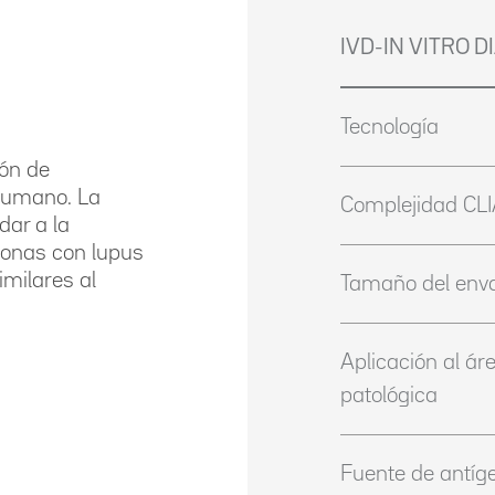
IVD-IN VITRO 
Tecnología
ión de
 humano. La
Complejidad CL
dar a la
sonas con lupus
imilares al
Tamaño del env
Aplicación al ár
patológica
Fuente de antíg