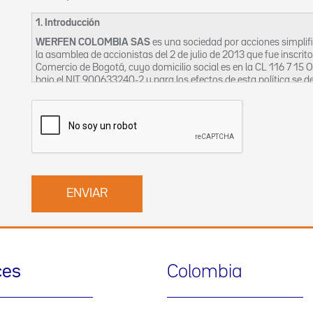
1. Introducción
WERFEN COLOMBIA SAS
es una sociedad por acciones simpli
la asamblea de accionistas del 2 de julio de 2013 que fue inscrit
Comercio de Bogotá, cuyo domicilio social es en la CL 116 7 15 
bajo el NIT 900633240-2 y para los efectos de esta política se
La Empresa, en aras a garantizar el derecho constitucional de ha
nombre de sus clientes, proveedores, trabajadores, contratistas
ha creado el siguiente Manual, en el cual constan las políticas
bases de datos, a efectos de permitir el adecuado ejercicio y pro
cualquier tiempo pueda solicitar la corrección, aclaración, modi
Fecha de publicación: octubre de 2016
Fecha de última actualización: junio de 2019
2. Principios Específicos
El presente Manual de Políticas de Tratamiento de la Información
Principio de veracidad o calidad. La información contenida en
ces
Colombia
actualizada, comprobable y comprensible. Se prohíbe el regis
que induzcan a error.
Principio de finalidad. El tratamiento debe obedecer a una fina