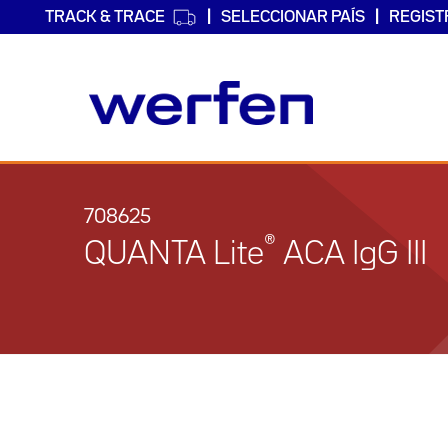
TRACK & TRACE
SELECCIONAR PAÍS
REGIST
Pasar
al
contenido
708625
principal
®
QUANTA Lite
ACA IgG III