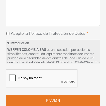
Acepto la Política de Protección de Datos
1. Introducción
WERFEN COLOMBIA SAS
es una sociedad por acciones
simplificadas, constituida legalmente mediante documento
privado de la asamblea de accionistas del 2 de julio de 2013
que fue inscrito el 9 de julio de 2013 bajo el no. 01746026 en la
Cámara de Comercio de Bogotá, cuyo domicilio social es en la
CL 116 7 15 OF 1002-2 en Bogotá. La sociedad se identifica
tributariamente bajo el NIT 900633240-2 y para los efectos
de esta política se denominará en adelante como “La
Empresa”.
La Empresa, en aras a garantizar el derecho constitucional de
habeas data, así como la privacidad, la intimidad y el buen
nombre de sus clientes, proveedores, trabajadores,
contratistas, bien sean estos activos o inactivos, ocasionales