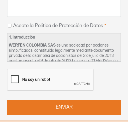
Acepto la Política de Protección de Datos
1. Introducción
WERFEN COLOMBIA SAS
es una sociedad por acciones
simplificadas, constituida legalmente mediante documento
privado de la asamblea de accionistas del 2 de julio de 2013
que fue inscrito el 9 de julio de 2013 bajo el no. 01746026 en la
Cámara de Comercio de Bogotá, cuyo domicilio social es en la
CL 116 7 15 OF 1002-2 en Bogotá. La sociedad se identifica
tributariamente bajo el NIT 900633240-2 y para los efectos
de esta política se denominará en adelante como “La
Empresa”.
La Empresa, en aras a garantizar el derecho constitucional de
habeas data, así como la privacidad, la intimidad y el buen
nombre de sus clientes, proveedores, trabajadores,
contratistas, bien sean estos activos o inactivos, ocasionales
o permanentes ha creado el siguiente Manual, en el cual
constan las políticas de uso de manejo de la información que
La Empresa posee en sus bases de datos, a efectos de