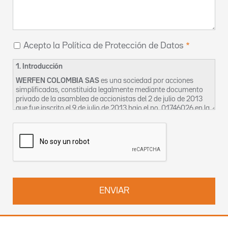
Acepto la Política de Protección de Datos
1. Introducción
WERFEN COLOMBIA SAS
es una sociedad por acciones
simplificadas, constituida legalmente mediante documento
privado de la asamblea de accionistas del 2 de julio de 2013
que fue inscrito el 9 de julio de 2013 bajo el no. 01746026 en la
Cámara de Comercio de Bogotá, cuyo domicilio social es en la
CL 116 7 15 OF 1002-2 en Bogotá. La sociedad se identifica
tributariamente bajo el NIT 900633240-2 y para los efectos
de esta política se denominará en adelante como “La
Empresa”.
La Empresa, en aras a garantizar el derecho constitucional de
habeas data, así como la privacidad, la intimidad y el buen
nombre de sus clientes, proveedores, trabajadores,
contratistas, bien sean estos activos o inactivos, ocasionales
o permanentes ha creado el siguiente Manual, en el cual
constan las políticas de uso de manejo de la información que
La Empresa posee en sus bases de datos, a efectos de