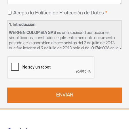
Acepto la Política de Protección de Datos
1. Introducción
WERFEN COLOMBIA SAS
es una sociedad por acciones
simplificadas, constituida legalmente mediante documento
privado de la asamblea de accionistas del 2 de julio de 2013
que fue inscrito el 9 de julio de 2013 bajo el no. 01746026 en la
Cámara de Comercio de Bogotá, cuyo domicilio social es en la
CL 116 7 15 OF 1002-2 en Bogotá. La sociedad se identifica
tributariamente bajo el NIT 900633240-2 y para los efectos
de esta política se denominará en adelante como “La
Empresa”.
La Empresa, en aras a garantizar el derecho constitucional de
habeas data, así como la privacidad, la intimidad y el buen
nombre de sus clientes, proveedores, trabajadores,
contratistas, bien sean estos activos o inactivos, ocasionales
o permanentes ha creado el siguiente Manual, en el cual
constan las políticas de uso de manejo de la información que
La Empresa posee en sus bases de datos, a efectos de
permitir el adecuado ejercicio y protección de los derechos del
Titular de la Información, para que en cualquier tiempo pueda
solicitar la corrección, aclaración, modificación y/o supresión