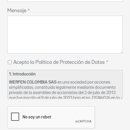
Mensaje
Acepto la Política de Protección de Datos
1. Introducción
WERFEN COLOMBIA SAS
es una sociedad por acciones
simplificadas, constituida legalmente mediante documento
privado de la asamblea de accionistas del 2 de julio de 2013
que fue inscrito el 9 de julio de 2013 bajo el no. 01746026 en la
Cámara de Comercio de Bogotá, cuyo domicilio social es en la
CL 116 7 15 OF 1002-2 en Bogotá. La sociedad se identifica
tributariamente bajo el NIT 900633240-2 y para los efectos
de esta política se denominará en adelante como “La
Empresa”.