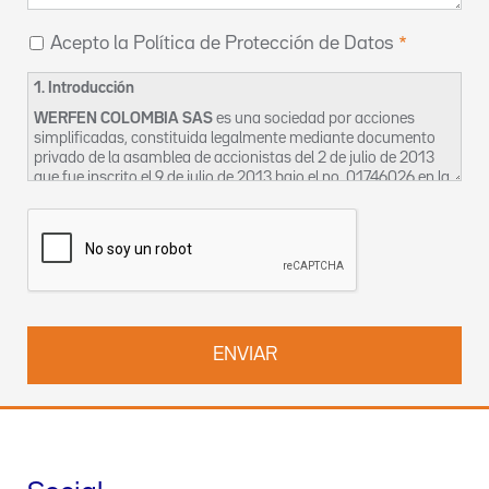
Acepto la Política de Protección de Datos
1. Introducción
WERFEN COLOMBIA SAS
es una sociedad por acciones
simplificadas, constituida legalmente mediante documento
privado de la asamblea de accionistas del 2 de julio de 2013
que fue inscrito el 9 de julio de 2013 bajo el no. 01746026 en la
Cámara de Comercio de Bogotá, cuyo domicilio social es en la
CL 116 7 15 OF 1002-2 en Bogotá. La sociedad se identifica
tributariamente bajo el NIT 900633240-2 y para los efectos
de esta política se denominará en adelante como “La
Empresa”.
La Empresa, en aras a garantizar el derecho constitucional de
habeas data, así como la privacidad, la intimidad y el buen
nombre de sus clientes, proveedores, trabajadores,
contratistas, bien sean estos activos o inactivos, ocasionales
o permanentes ha creado el siguiente Manual, en el cual
constan las políticas de uso de manejo de la información que
La Empresa posee en sus bases de datos, a efectos de
permitir el adecuado ejercicio y protección de los derechos del
Titular de la Información, para que en cualquier tiempo pueda
solicitar la corrección, aclaración, modificación y/o supresión