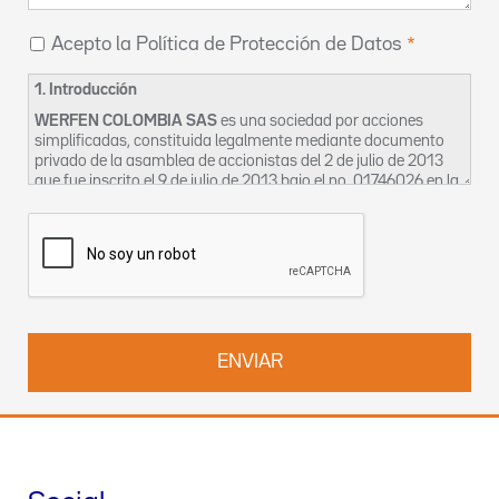
Acepto la Política de Protección de Datos
1. Introducción
WERFEN COLOMBIA SAS
es una sociedad por acciones
simplificadas, constituida legalmente mediante documento
privado de la asamblea de accionistas del 2 de julio de 2013
que fue inscrito el 9 de julio de 2013 bajo el no. 01746026 en la
Cámara de Comercio de Bogotá, cuyo domicilio social es en la
CL 116 7 15 OF 1002-2 en Bogotá. La sociedad se identifica
tributariamente bajo el NIT 900633240-2 y para los efectos
de esta política se denominará en adelante como “La
Empresa”.
La Empresa, en aras a garantizar el derecho constitucional de
habeas data, así como la privacidad, la intimidad y el buen
nombre de sus clientes, proveedores, trabajadores,
contratistas, bien sean estos activos o inactivos, ocasionales
o permanentes ha creado el siguiente Manual, en el cual
constan las políticas de uso de manejo de la información que
La Empresa posee en sus bases de datos, a efectos de
permitir el adecuado ejercicio y protección de los derechos del
Titular de la Información, para que en cualquier tiempo pueda
solicitar la corrección, aclaración, modificación y/o supresión