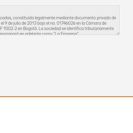
ficadas, constituida legalmente mediante documento privado de
o el 9 de julio de 2013 bajo el no. 01746026 en la Cámara de
OF 1002-2 en Bogotá. La sociedad se identifica tributariamente
 denominará en adelante como “La Empresa”.
beas data, así como la privacidad, la intimidad y el buen
, bien sean estos activos o inactivos, ocasionales o permanentes
 de uso de manejo de la información que La Empresa posee en sus
tección de los derechos del Titular de la Información, para que en
ficación y/o supresión de la misma.
 que La Empresa posee, se regirá por los siguientes principios:
 las bases de datos debe ser veraz, completa, exacta,
tro y divulgación de datos parciales, incompletos, fraccionados o
lidad legítima de acuerdo con la constitución y la ley, la cual debe