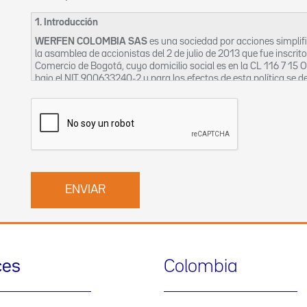
1. Introducción
WERFEN COLOMBIA SAS
es una sociedad por acciones simpli
la asamblea de accionistas del 2 de julio de 2013 que fue inscrit
Comercio de Bogotá, cuyo domicilio social es en la CL 116 7 15 
bajo el NIT 900633240-2 y para los efectos de esta política se
La Empresa, en aras a garantizar el derecho constitucional de ha
nombre de sus clientes, proveedores, trabajadores, contratistas
ha creado el siguiente Manual, en el cual constan las políticas
bases de datos, a efectos de permitir el adecuado ejercicio y pro
cualquier tiempo pueda solicitar la corrección, aclaración, modi
Fecha de publicación: octubre de 2016
Fecha de última actualización: junio de 2019
2. Principios Específicos
El presente Manual de Políticas de Tratamiento de la Información
Principio de veracidad o calidad. La información contenida en
ces
Colombia
actualizada, comprobable y comprensible. Se prohíbe el regis
que induzcan a error.
Principio de finalidad. El tratamiento debe obedecer a una fina