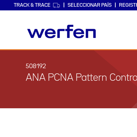
TRACK & TRACE
SELECCIONAR PAÍS
REGIST
Pasar
al
contenido
508192
principal
ANA PCNA Pattern Contro