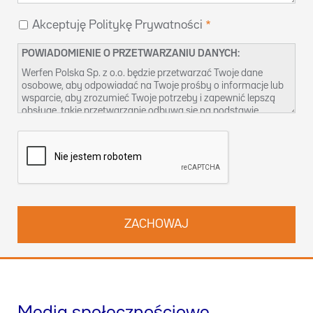
Akceptuję Politykę Prywatności
POWIADOMIENIE O PRZETWARZANIU DANYCH:
Werfen Polska Sp. z o.o. będzie przetwarzać Twoje dane
osobowe, aby odpowiadać na Twoje prośby o informacje lub
wsparcie, aby zrozumieć Twoje potrzeby i zapewnić lepszą
obsługę, takie przetwarzanie odbywa się na podstawie
naszego prawnie uzasadnionego interesu. Więcej informacji
na temat naszych praktyk w zakresie ochrony danych oraz
sposobu korzystania ze swoich praw możesz znaleźć w
naszej
Polityce prywatności
. Możesz również skontaktować
się z nami pod adresem
dpo-pl@werfen.com
.