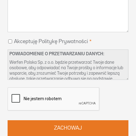
Akceptuję Politykę Prywatności
POWIADOMIENIE O PRZETWARZANIU DANYCH:
Werfen Polska Sp. z o.o. będzie przetwarzać Twoje dane
osobowe, aby odpowiadać na Twoje prośby o informacje lub
wsparcie, aby zrozumieć Twoje potrzeby i zapewnić lepszą
obsługę, takie przetwarzanie odbywa się na podstawie
naszego prawnie uzasadnionego interesu. Więcej informacji
na temat naszych praktyk w zakresie ochrony danych oraz
sposobu korzystania ze swoich praw możesz znaleźć w
naszej
Polityce prywatności
. Możesz również skontaktować
się z nami pod adresem
dpo-pl@werfen.com
.