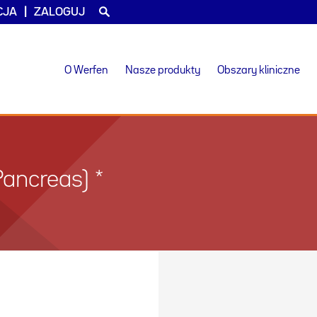
CJA
ZALOGUJ
O Werfen
Nasze produkty
Obszary kliniczne
ancreas) *