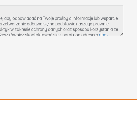
e, aby odpowiadać na Twoje prośby o informacje lub wsparcie,
e przetwarzanie odbywa się na podstawie naszego prawnie
raktyk w zakresie ochrony danych oraz sposobu korzystania ze
żesz również skontaktować się z nami pod adresem
dpo-