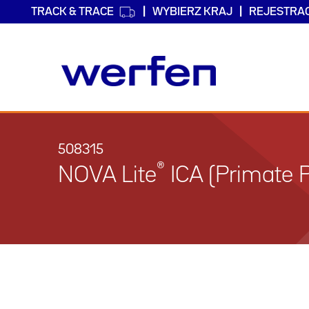
TRACK & TRACE
WYBIERZ KRAJ
REJESTRA
Przejdź
do
treści
508315
®
NOVA Lite
ICA (Primate P