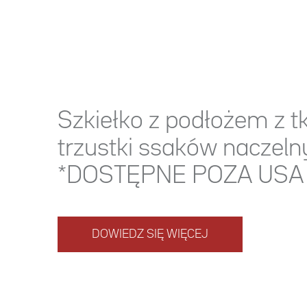
Szkiełko z podłożem z t
trzustki ssaków naczeln
*DOSTĘPNE POZA USA
DOWIEDZ SIĘ WIĘCEJ