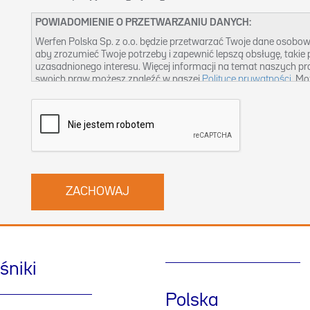
POWIADOMIENIE O PRZETWARZANIU DANYCH:
Werfen Polska Sp. z o.o. będzie przetwarzać Twoje dane osobow
aby zrozumieć Twoje potrzeby i zapewnić lepszą obsługę, taki
uzasadnionego interesu. Więcej informacji na temat naszych p
swoich praw możesz znaleźć w naszej
Polityce prywatności
. Mo
pl@werfen.com
.
śniki
Polska