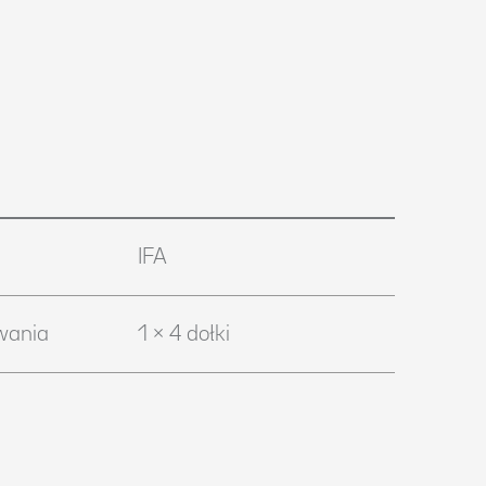
IFA
wania
1 × 4 dołki