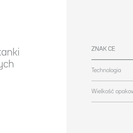
ZNAK CE
kanki
ych
Technologia
Wielkość opako