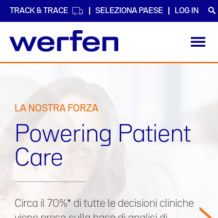
TRACK & TRACE
SELEZIONA PAESE
LOG IN
Toggl
navig
Salta
al
contenuto
principale
LA NOSTRA FORZA
Powering Patient
Care
Circa il 70%
*
di tutte le decisioni cliniche