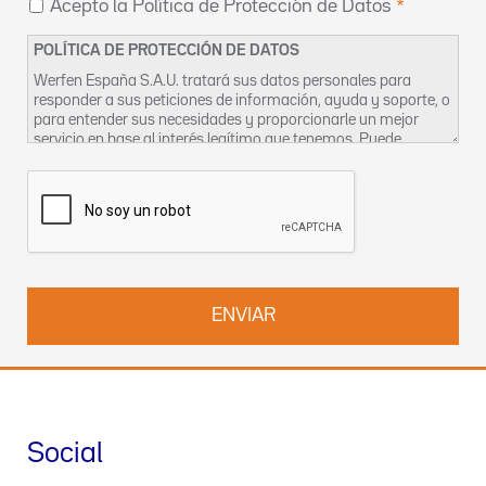
Acepto la Política de Protección de Datos
POLÍTICA DE PROTECCIÓN DE DATOS
Werfen España S.A.U. tratará sus datos personales para
responder a sus peticiones de información, ayuda y soporte, o
para entender sus necesidades y proporcionarle un mejor
servicio en base al interés legítimo que tenemos. Puede
encontrar más información sobre nuestras prácticas de
privacidad y cómo ejercer sus derechos en nuestra
Política de
Privacidad
. También puede contactar con nosotros en
DPO-
es@werfen.com
.
Social