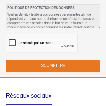
POLITIQUE DE PROTECTION DES DONNÉES:
Werfen Benelux traitera vos données personnelles afin de
répondre à votre demande d’information, d’assistance ou pour
comprendre vos besoins dans le but de vous fournir un
meilleur service, en nous appuyant sur notre intérêt légitime
pour réaliser ce traitement de données. Vous pouvez retrouver
plus d’informations concernant nos pratiques de protection
des données et comment exercer vos droits dans notre
Politique de confidentialité
. Vous pouvez également nous
contacter par email à l’adresse suivante :
dpo-fr@werfen.com
Réseaux sociaux