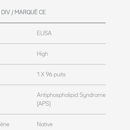
 DIV / MARQUÉ CE
ELISA
High
1 X 96 puits
Antiphospholipid Syndrome
(APS)
gène
Native