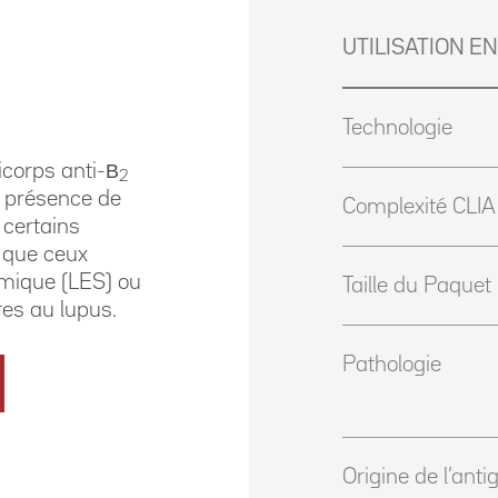
UTILISATION EN
Technologie
icorps anti-Β
2
 présence de
Complexité CLIA
 certains
 que ceux
mique (LES) ou
Taille du Paquet
res au lupus.
Pathologie
Origine de l’anti