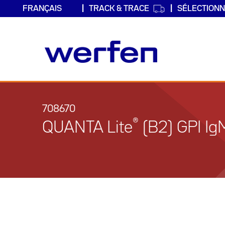
TRACK & TRACE
SÉLECTIONN
Aller
au
contenu
708670
principal
®
QUANTA Lite
(B2) GPI Ig